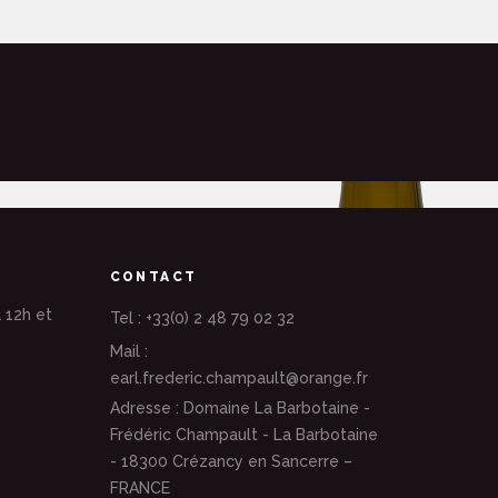
CONTACT
 12h et
Tel : +33(0) 2 48 79 02 32
Mail :
earl.frederic.champault@orange.fr
Adresse : Domaine La Barbotaine -
Frédéric Champault - La Barbotaine
- 18300 Crézancy en Sancerre –
FRANCE