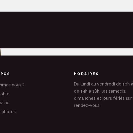
OPOS
HORAIRES
Du lundi au vendredi de 10h à
mmes nous ?
de 14h à 18h, les samedis,
noble
dimanches et jours fériés sur
aine
rendez-vous.
e photos