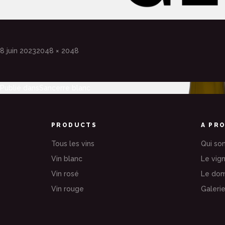
Publié
Taille
8 juin 2023
2048 × 2048
le
réelle
Publié dans
Sancerre blanc
Navigation
de
PRODUCTS
A PR
l’article
Tous les vins
Qui so
Vin blanc
Le vig
Vin rosé
Le dom
Vin rouge
Galeri