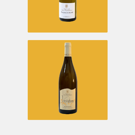
SPÉCIALE « JULIE »
Vins blancs
SANCERRE BLANC
Vins blancs