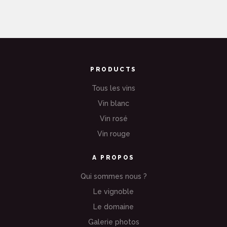
SANCERRE BLANC – CUVÉE
PRODUCTS
SPÉCIALE « VARIATIONS »
Vins blancs
Tous les vins
Vin blanc
Vin rosé
Vin rouge
A PROPOS
Qui sommes nous ?
Le vignoble
Le domaine
Galerie photos