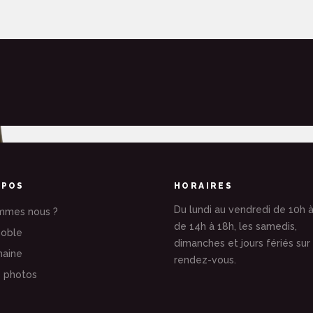
OPOS
HORAIRES
Du lundi au vendredi de 10h à
mmes nous ?
de 14h à 18h, les samedis,
noble
dimanches et jours fériés sur
aine
rendez-vous.
e photos