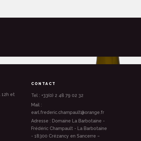
CONTACT
 12h et
Tel : +33(0) 2 48 79 02 32
Mail :
earl.frederic.champault@orange.fr
Adresse : Domaine La Barbotaine -
Frédéric Champault - La Barbotaine
- 18300 Crézancy en Sancerre –