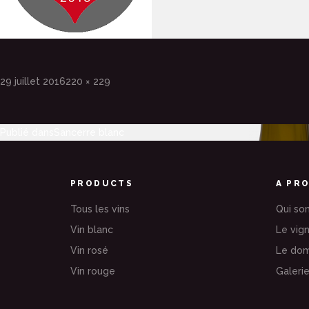
Publié
Taille
29 juillet 2016
220 × 229
le
réelle
Publié dans
Sancerre blanc
Navigation
de
PRODUCTS
A PR
l’article
Tous les vins
Qui so
Vin blanc
Le vig
Vin rosé
Le dom
Vin rouge
Galeri